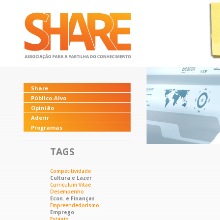
Share
Público-Alvo
Opinião
Aderir
Programas
TAGS
Competitividade
Cultura e Lazer
Curriculum Vitae
Desempenho
Econ. e Finanças
Empreendedorismo
Emprego
Estágio