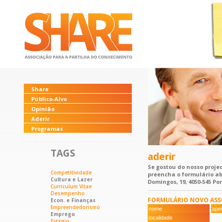
Share
Público-Alvo
Opinião
Aderir
Programas
TAGS
aderir
Se gostou do nosso projec
Competitividade
preencha o formulário ab
Cultura e Lazer
Domingos, 19, 4050-545 Po
Curriculum Vitae
Desempenho
FORMULÁRIO NOVO ASS
Econ. e Finanças
Empreendedorismo
Emprego
Estágio