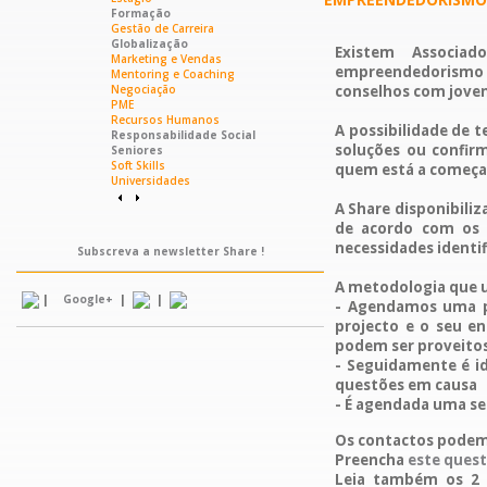
Formação
Gestão de Carreira
Globalização
Existem Associa
Marketing e Vendas
empreendedorismo 
Mentoring e Coaching
Negociação
conselhos com joven
PME
Recursos Humanos
A possibilidade de t
Responsabilidade Social
soluções ou confirm
Seniores
Soft Skills
quem está a começar
Universidades
A Share disponibiliz
de acordo com os 
necessidades identi
Subscreva a newsletter Share !
A metodologia que u
|
|
|
Google+
- Agendamos uma pr
projecto e o seu en
podem ser proveitos
- Seguidamente é i
questões em causa
- É agendada uma s
Os contactos podem 
Preencha
este quest
Leia também os 2 a