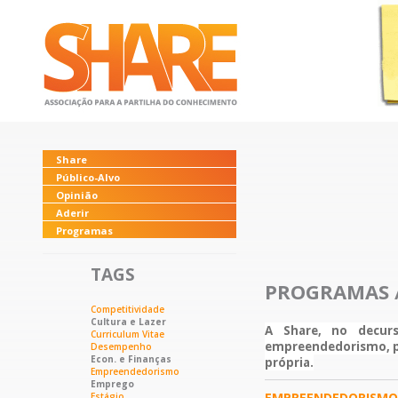
Share
Público-Alvo
Opinião
Aderir
Programas
TAGS
PROGRAMAS 
Competitividade
Cultura e Lazer
A Share, no decur
Curriculum Vitae
empreendedorismo, pr
Desempenho
Econ. e Finanças
própria.
Empreendedorismo
Emprego
EMPREENDEDORISMO
Estágio