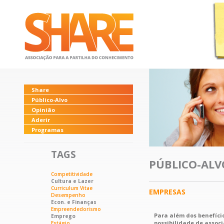
Share
Público-Alvo
Opinião
Aderir
Programas
TAGS
PÚBLICO-ALV
Competitividade
Cultura e Lazer
Curriculum Vitae
EMPRESAS
Desempenho
Econ. e Finanças
Empreendedorismo
Para além dos benefício
Emprego
possibilidade de associ
Estágio