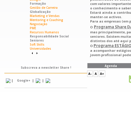
Formação
com valores importante
Gestão de Carreira
o conhecimento e saber
Globalização
Estará ainda a contrib
Marketing e Vendas
manter-se activos.
Mentoring e Coaching
Para as empresas (em p
Negociação
Programa Share D
O
PME
mas principalmente, par
Recursos Humanos
Responsabilidade Social
seniores. Existem muit
Seniores
distintos dos até aqui 
Soft Skills
Programa ESTÁGIO
O
Universidades
a acompanhar estágios 
jovem profissional pod
Agenda
Subscreva a newsletter Share !
A-
A
A+
|
|
|
Google+