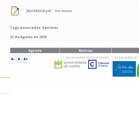
JN21082018.pdf
Ver Anexo
Tags associados: Seniores
22 de Agosto de 2018
Agenda
Notícias
associados institucionais
associados pr
A-
A
A+