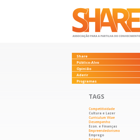
Share
Público-Alvo
Opinião
Aderir
Programas
TAGS
Competitividade
Cultura e Lazer
Curriculum Vitae
Desempenho
Econ. e Finanças
Empreendedorismo
Emprego
Estágio